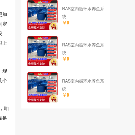
RAS室内循环水养鱼系
更加
统
￥0
制定
设
跟上
RAS室内循环水养鱼系
统
￥0
。现
几个
RAS室内循环水养鱼系
统
￥0
，咱
靠换