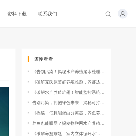
资料下载
联系我们
随便看看
《告别污染！揭秘水产养殖尾水处理的黑科技，养殖户的福音来啦！》
《破解克氏原螯虾养殖难题，养虾达人分享独家秘籍！》
《破解水产养殖难题！智能监控系统，养鱼养虾养蟹一步到位！》
告别污染，拥抱绿色未来！揭秘可持续水产养殖解决方案的惊人秘密！
《揭秘！低耗能蛋白分离器，养鱼养虾新神器，节能降耗的秘密武器》
养鱼也能联网？揭秘物联网水产养殖的神奇魔力，点击解锁未来养殖新趋势！
《破解养蟹难题！室内立体循环水“蟹公寓”，养蟹新革命来袭！》