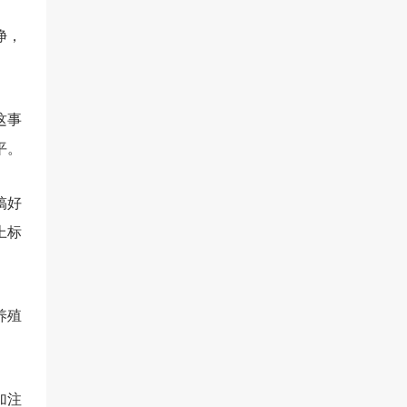
净，
这事
平。
搞好
上标
养殖
加注