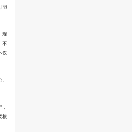
可能
。现
，不
不仅
心。
。
吧，
要根