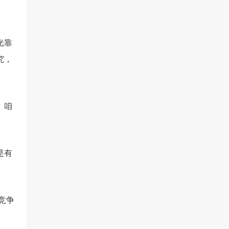
光靠
究，
。咱
是有
竞争