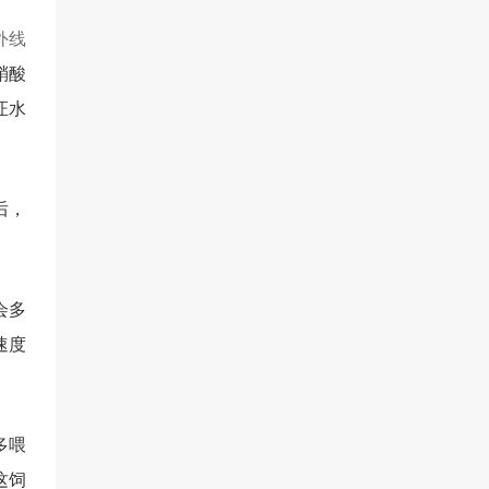
外线
硝酸
证水
后，
会多
速度
多喂
这饲