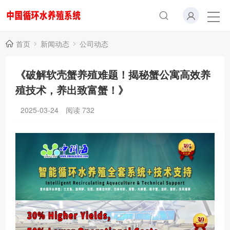
首页
新闻动态
公司动态
《破解软壳蟹养殖难题！揭秘蟹公寓高效养
殖技术，养出致富蟹！》
2025-03-24
阅读
732