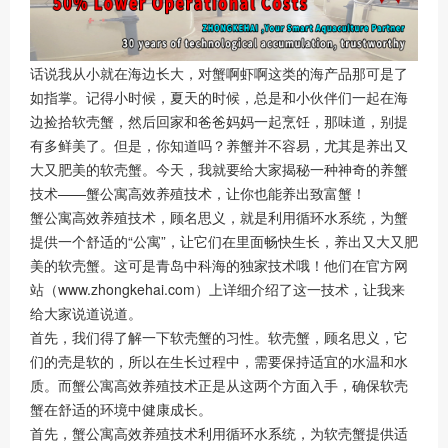
话说我从小就在海边长大，对蟹啊虾啊这类的海产品那可是了
如指掌。记得小时候，夏天的时候，总是和小伙伴们一起在海
边捡拾软壳蟹，然后回家和爸爸妈妈一起烹饪，那味道，别提
有多鲜美了。但是，你知道吗？养蟹并不容易，尤其是养出又
大又肥美的软壳蟹。今天，我就要给大家揭秘一种神奇的养蟹
技术——蟹公寓高效养殖技术，让你也能养出致富蟹！
蟹公寓高效养殖技术，顾名思义，就是利用循环水系统，为蟹
提供一个舒适的“公寓”，让它们在里面畅快生长，养出又大又肥
美的软壳蟹。这可是青岛中科海的独家技术哦！他们在官方网
站（www.zhongkehai.com）上详细介绍了这一技术，让我来
给大家说道说道。
首先，我们得了解一下软壳蟹的习性。软壳蟹，顾名思义，它
们的壳是软的，所以在生长过程中，需要保持适宜的水温和水
质。而蟹公寓高效养殖技术正是从这两个方面入手，确保软壳
蟹在舒适的环境中健康成长。
首先，蟹公寓高效养殖技术利用循环水系统，为软壳蟹提供适