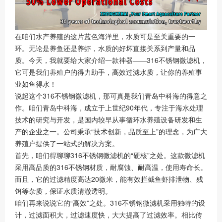
在咱们水产养殖的这片蓝色海洋里，水质可是至关重要的一
环。无论是养鱼还是养虾，水质的好坏直接关系到产量和品
质。今天，我就要给大家介绍一款神器——316不锈钢微滤机，
它可是我们养殖户的得力助手，高效过滤水质，让你的养殖事
业如鱼得水！
说起这个316不锈钢微滤机，那可真是我们青岛中科海的得意之
作。咱们青岛中科海，成立于上世纪90年代，专注于海水处理
技术的研究与开发，是国内较早从事循环水养殖设备研发和生
产的企业之一。公司秉承“技术创新，品质至上”的理念，为广大
养殖户提供了一站式的解决方案。
首先，咱们得聊聊316不锈钢微滤机的“硬核”之处。这款微滤机
采用高品质的316不锈钢材质，耐腐蚀、耐高温，使用寿命长。
而且，它的过滤精度高达20微米，能有效拦截鱼虾排泄物、残
饵等杂质，保证水质清澈透明。
咱们再来说说它的“高效”之处。316不锈钢微滤机采用独特的设
计，过滤面积大，过滤速度快，大大提高了过滤效率。相比传