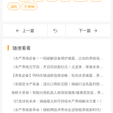
滤机
不锈钢
上一篇
下一篇
随便看看
《水产养殖必备！一招破解设备维护难题，让你的养殖场效益翻倍！》
《水产养殖元宇宙，开启培训新纪元！点进来，掌握未来养殖秘籍！》
【养鱼必备】RAS生物滤材选择攻略：告别水质难题，养出高品质水产品！
《东南亚水产装备，进出口商机无限！揭秘行业高盈利密码！》
海鲜大变身！智能分拣机器人精准按规格/健康度筛选，养蟹虾新利器曝光！
《打造绿色未来：揭秘最火的可持续水产养殖解决方案！》
《水产养殖新革命！物联网技术带你走进智能养殖新时代》