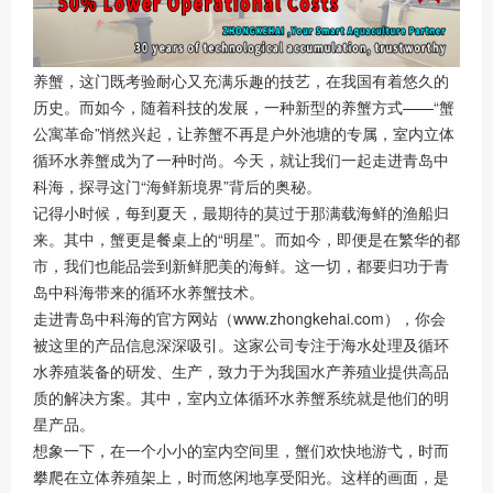
养蟹，这门既考验耐心又充满乐趣的技艺，在我国有着悠久的
历史。而如今，随着科技的发展，一种新型的养蟹方式——“蟹
公寓革命”悄然兴起，让养蟹不再是户外池塘的专属，室内立体
循环水养蟹成为了一种时尚。今天，就让我们一起走进青岛中
科海，探寻这门“海鲜新境界”背后的奥秘。
记得小时候，每到夏天，最期待的莫过于那满载海鲜的渔船归
来。其中，蟹更是餐桌上的“明星”。而如今，即便是在繁华的都
市，我们也能品尝到新鲜肥美的海鲜。这一切，都要归功于青
岛中科海带来的循环水养蟹技术。
走进青岛中科海的官方网站（www.zhongkehai.com），你会
被这里的产品信息深深吸引。这家公司专注于海水处理及循环
水养殖装备的研发、生产，致力于为我国水产养殖业提供高品
质的解决方案。其中，室内立体循环水养蟹系统就是他们的明
星产品。
想象一下，在一个小小的室内空间里，蟹们欢快地游弋，时而
攀爬在立体养殖架上，时而悠闲地享受阳光。这样的画面，是