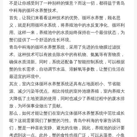
不是让你感受到了一种别样的惬意？而这一切，都得益于青岛
中科海的循环水养蟹技术。
首先，让我们来看看这种技术的优势。循环水养蟹，顾名思
义，就是利用循环水系统，将养殖池中的水反复净化、循环利
用。这样一来，养殖池中的水质始终保持在一个最佳状态，为
蟹们提供了一个舒适的生长环境。
青岛中科海的循环水养蟹系统，采用了先进的生物膜过滤技
术。这种技术可以有效去除水中的有机物、氨氮等有害物质，
确保水质清新。同时，系统还配备了智能控制系统，可以根据
蟹的生长需求，自动调节水温、溶解氧等参数，让蟹们生活在
最适宜的环境中。
其次，室内立体循环水养蟹系统还具有占地面积小、节省能
源、减少污染等优点。相比传统的室外池塘养殖，室内养殖大
大降低了土地资源的使用，同时也减少了养殖过程中的废水排
放，为环保事业做出了贡献。
那么，如何才能让蟹们在室内立体循环水养蟹系统中茁壮成长
呢？这就需要我们了解蟹的习性。青岛中科海的专家告诉我
们，蟹是一种喜欢安静、避光的生物，因此，养殖池的设计要
考虑到这一点。此外，蟹的食性也很广泛，可以从藻类、小鱼