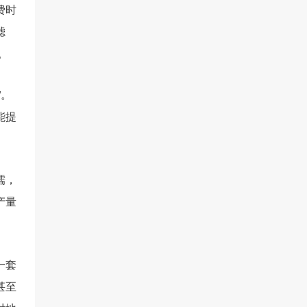
费时
滤
。
”。
能提
糯，
产量
一套
甚至