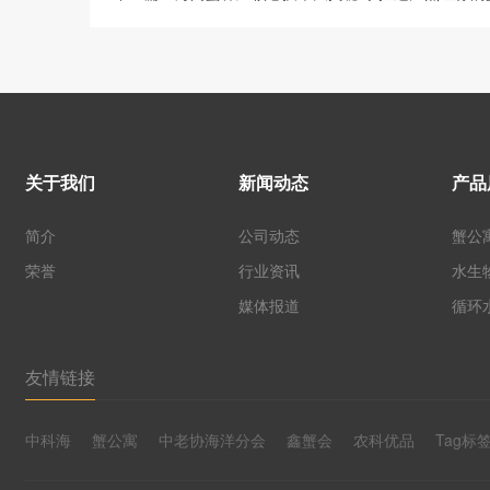
关于我们
新闻动态
产品
简介
公司动态
蟹公
荣誉
行业资讯
水生
媒体报道
循环
友情链接
中科海
蟹公寓
中老协海洋分会
鑫蟹会
农科优品
Tag标