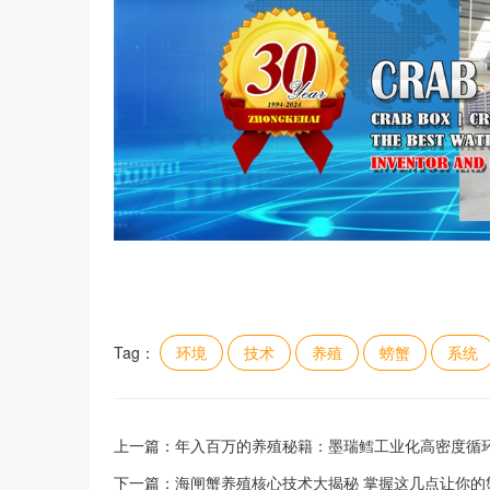
Tag：
环境
技术
养殖
螃蟹
系统
上一篇：
年入百万的养殖秘籍：墨瑞鳕工业化高密度循
下一篇：
海闸蟹养殖核心技术大揭秘 掌握这几点让你的