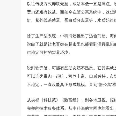
以往传统方式养软壳蟹，成活率低一直是痛点。
费力还难有效益。而如今在
蟹公寓
系统中，这些
缸、紫外线杀菌器、蛋白质分离器等，水质始终维
除了生产型系统，
中科海
还推出了适合商超、海
说白了就是让老百姓在超市里也能看到活蹦乱跳
供稳定可控的暂养环境。
说到软壳蟹，可能有些朋友还不熟悉。它其实就
可以连壳带肉一起吃，营养丰富、口感独特，市
不稳定，一直没能真正形成规模。直到“
蟹公寓
”
从央视《科技苑》《致富经》，到各地卫视、报
完整的技术服务体系。从
中科海
的官网也能看出