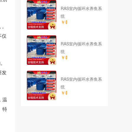
RAS室内循环水养鱼系
统
￥0
说，
不仅
RAS室内循环水养鱼系
统
￥0
的。
研发
RAS室内循环水养鱼系
统
￥0
，温
。特
。