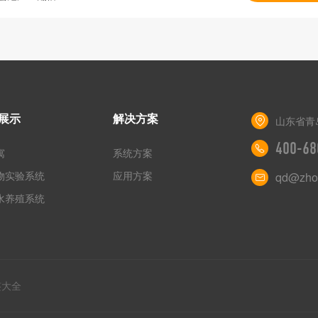
展示
解决方案
山东省青
400-68
寓
系统方案
物实验系统
应用方案
qd@zho
水养殖系统
签大全