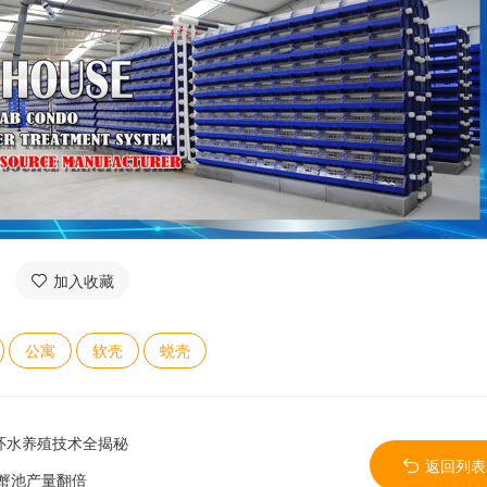
加入收藏
公寓
软壳
蜕壳
环水养殖技术全揭秘
返回列表
蟹池产量翻倍