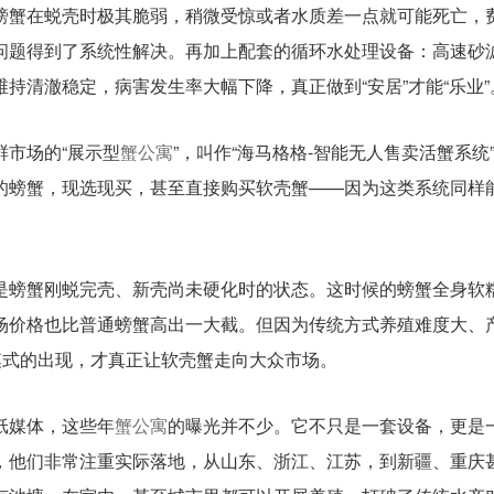
螃蟹在蜕壳时极其脆弱，稍微受惊或者水质差一点就可能死亡，
问题得到了系统性解决。再加上配套的循环水处理设备：高速砂
持清澈稳定，病害发生率大幅下降，真正做到“安居”才能“乐业”
鲜市场的“展示型
蟹公寓
”，叫作“海马格格-智能无人售卖活蟹系统
的螃蟹，现选现买，甚至直接购买软壳蟹——因为这类系统同样
是螃蟹刚蜕完壳、新壳尚未硬化时的状态。这时候的螃蟹全身软
场价格也比普通螃蟹高出一大截。但因为传统方式养殖难度大、
模式的出现，才真正让软壳蟹走向大众市场。
纸媒体，这些年
蟹公寓
的曝光并不少。它不只是一套设备，更是
，他们非常注重实际落地，从山东、浙江、江苏，到新疆、重庆