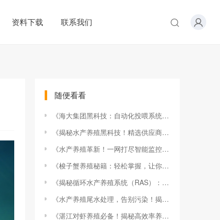
资料下载
联系我们
随便看看
《海大集团黑科技：自动化投喂系统，养鱼养虾轻松如 breeze！》
《揭秘水产养殖黑科技！精选供应商，让你的养殖效益翻倍》
《水产养殖革新！一网打尽智能监控系统，养鱼养虾不求人！》
《梭子蟹养殖秘籍：轻松掌握，让你的梭子蟹养殖场大丰收！》
《揭秘循环水产养殖系统（RAS）：高效养鱼新革命，开启绿色养殖新时代！》
《水产养殖尾水处理，告别污染！揭秘高效排放处理系统》
《湛江对虾养殖必备！揭秘高效率养殖设备，让你的对虾产量翻倍！》