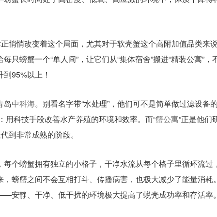
术正悄悄改变着这个局面，尤其对于软壳蟹这个高附加值品类来
给每只螃蟹一个“单人间”，让它们从“集体宿舍”搬进“精装公寓”，
到95%以上！
青岛
中科海
。别看名字带“水处理”，他们可不是简单做过滤设备
事：用科技手段改善水产养殖的环境和效率。而“
蟹公寓
”正是他们
迭代到非常成熟的阶段。
，每个螃蟹拥有独立的小格子，干净水流从每个格子里循环流过
来，螃蟹之间不会互相打斗、传播病害，也极大减少了能量消耗
——安静、干净、低干扰的环境极大提高了蜕壳成功率和存活率