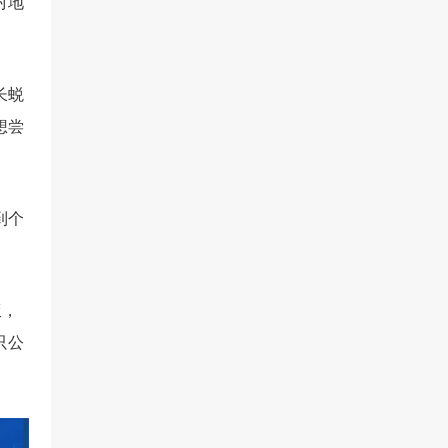
对地
长蜕
想尝
到个
饭，
只公