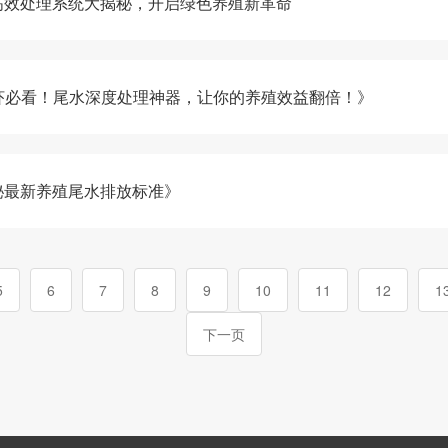
高效处理系统大揭秘，开启绿色养殖新革命
鱼养虾必看！尾水深度处理神器，让你的养殖效益翻倍！》
秘最新养殖尾水排放标准》
5
6
7
8
9
10
11
12
1
下一页